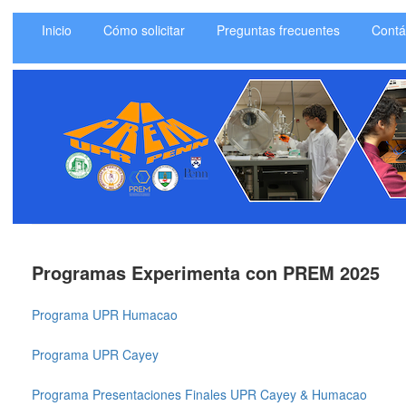
Inicio
Cómo solicitar
Preguntas frecuentes
Contá
Programas Experimenta con PREM 2025
Programa UPR Humacao
Programa UPR Cayey
Programa Presentaciones Finales UPR Cayey & Humacao